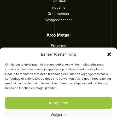
Logistiek
Industrie
Groenbeheer
Vastgoedbeheer
Arco Metaal
Projecten
Over ons
Beheer toestemming
Wat we doen
Werken bij
Om de beste ervaringen te bieden, gebruiken wij technologieën zoals
cookies om informatie over je apparaat op te slaan en/of te raadplegen.
Contact
Door in te stemmen met deze technologieën kunnen wij gegevens zoals
surfgedrag of unieke ID's op deze site verwerken. Als je geen toestemming
geeft of uw toestemming intrekt, kan dit een nadelige invloed hebben op
Privacybeleid
•
Cookiebeleid
•
Cookies
• Website:
bepaalde functies en mogelijkheden.
Braincommunicatie.nl
Accepteren
Onder de merknaam
Indoor Steel
richten we ons ook op
particulieren.
Weigeren