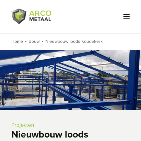
Home
Bouw
Nieuwbouw loods Koudekerk
Wat we doen
Voor wie
Projecten
Over ons
Werken bij
Contact
Projecten
Nieuwbouw loods