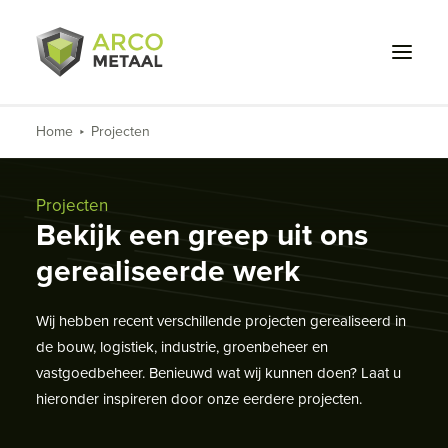
Home
Projecten
Wat we doen
Voor wie
Projecten
Bekijk een greep uit ons
Projecten
gerealiseerde werk
Over ons
Wij hebben recent verschillende projecten gerealiseerd in
Werken bij
de bouw, logistiek, industrie, groenbeheer en
Contact
vastgoedbeheer. Benieuwd wat wij kunnen doen? Laat u
hieronder inspireren door onze eerdere projecten.