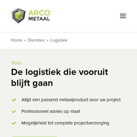
Home
Diensten
Logistiek
Wat we doen
Voor wie
Voor
De logistiek die vooruit
Projecten
blijft gaan
Over ons
Werken bij
Altijd een passend metaalproduct voor uw project
Professioneel advies op maat
Contact
Mogelijkheid tot complete projectverzorging