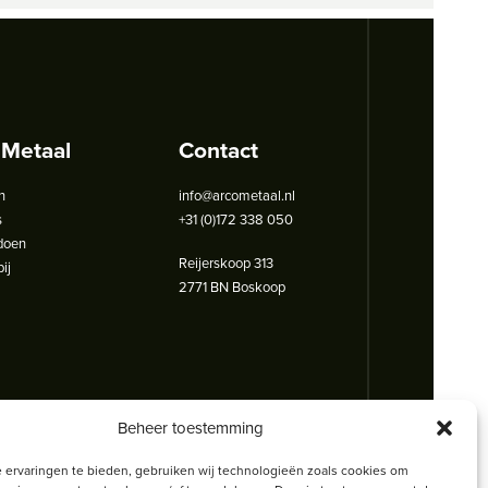
 Metaal
Contact
n
info@arcometaal.nl
s
+31 (0)172 338 050
doen
Reijerskoop 313
ij
2771 BN Boskoop
Beheer toestemming
 ervaringen te bieden, gebruiken wij technologieën zoals cookies om