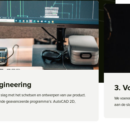
ngineering
3. V
slag met het schetsen en ontwerpen van uw product.
We voeren
gende geavanceerde programma’s: AutoCAD 2D,
aan de sl