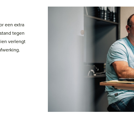
or een extra
estand tegen
ien verlengt
afwerking.