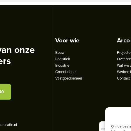
Voor wie
Arco
van onze
Bouw
Projecte
ers
Logistiek
Over on
Industrie
Wat we 
Groenbeheer
Werken b
Vastgoedbeheer
Contact
50
nicatie.nl
Om de beste