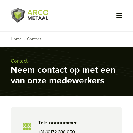
Home
Contact
Wat we doen
Voor wie
Contact
Neem contact op met een
Projecten
van onze medewerkers
Over ons
Werken bij
Contact
Telefoonnummer
+31 (0)172 338 050