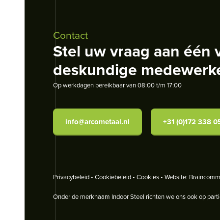
Contact
Stel uw vraag aan één 
deskundige medewerk
Op werkdagen bereikbaar van 08:00 t/m 17:00
info@arcometaal.nl
+31 (0)172 338 0
Privacybeleid
•
Cookiebeleid
•
Cookies
• Website:
Braincommu
Onder de merknaam
Indoor Steel
richten we ons ook op parti