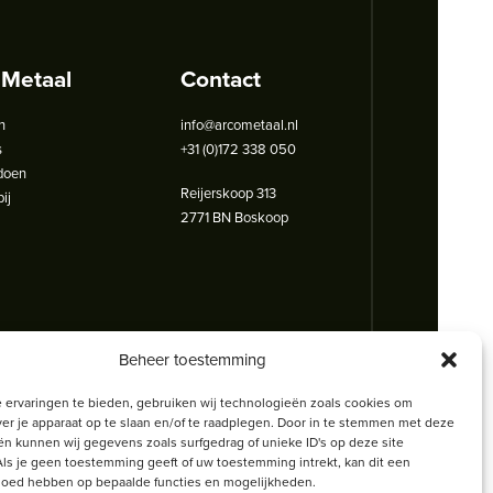
 Metaal
Contact
n
info@arcometaal.nl
s
+31 (0)172 338 050
doen
Reijerskoop 313
ij
2771 BN Boskoop
Beheer toestemming
 ervaringen te bieden, gebruiken wij technologieën zoals cookies om
ver je apparaat op te slaan en/of te raadplegen. Door in te stemmen met deze
n kunnen wij gegevens zoals surfgedrag of unieke ID's op deze site
ls je geen toestemming geeft of uw toestemming intrekt, kan dit een
vloed hebben op bepaalde functies en mogelijkheden.