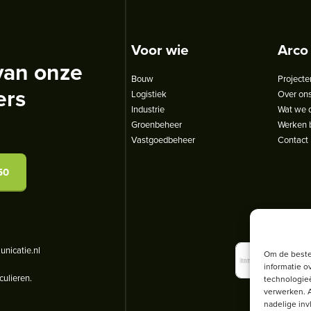
Voor wie
Arco
van onze
Bouw
Projecte
ers
Logistiek
Over on
Industrie
Wat we 
Groenbeheer
Werken b
Vastgoedbeheer
Contact
50
nicatie.nl
Om de beste
informatie o
culieren.
technologieë
verwerken. A
nadelige in