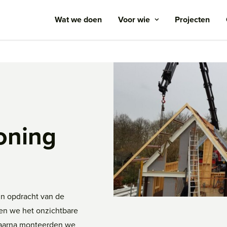
Wat we doen
Voor wie
Projecten
oning
in opdracht van de
ten we het onzichtbare
 Daarna monteerden we