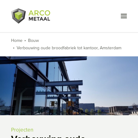
Home
Bouw
Verbouwing oude broodfabriek tot kantoor, Amsterdam
Wat we doen
Voor wie
Projecten
Over ons
Werken bij
Contact
Projecten