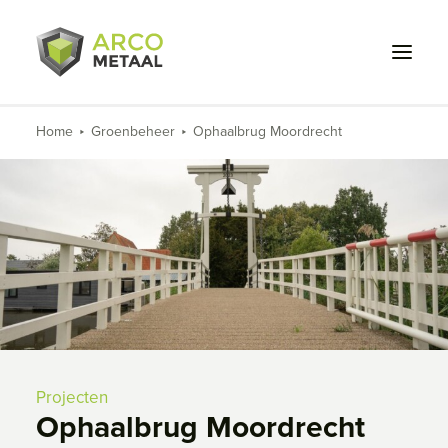
Home
Groenbeheer
Ophaalbrug Moordrecht
Wat we doen
Voor wie
Projecten
Over ons
Werken bij
Contact
Projecten
Ophaalbrug Moordrecht