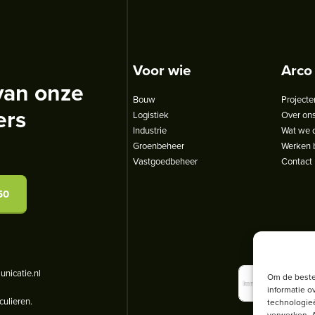
Voor wie
Arco
van onze
Bouw
Projecte
ers
Logistiek
Over on
Industrie
Wat we 
Groenbeheer
Werken b
Vastgoedbeheer
Contact
50
nicatie.nl
Om de beste
informatie o
culieren.
technologieë
verwerken. A