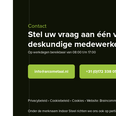
Contact
Stel uw vraag aan één 
deskundige medewerk
Op werkdagen bereikbaar van 08:00 t/m 17:00
info@arcometaal.nl
+31 (0)172 338 0
Privacybeleid
•
Cookiebeleid
•
Cookies
• Website:
Braincommu
Onder de merknaam
Indoor Steel
richten we ons ook op parti