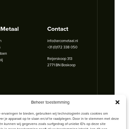
 Metaal
Contact
n
info@arcometaal.nl
s
+31 (0)172 338 050
doen
Reijerskoop 313
ij
2771 BN Boskoop
Beheer toestemming
 ervaringen te bieden, gebruiken wij technologieën zoals cookies om
ver je apparaat op te slaan en/of te raadplegen. Door in te stemmen met deze
n kunnen wij gegevens zoals surfgedrag of unieke ID's op deze site
ls je geen toestemming geeft of uw toestemming intrekt, kan dit een